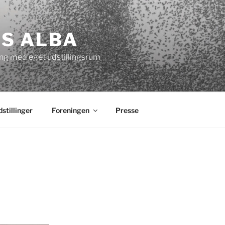
S ALBA
ng med eget udstillingsrum
stillinger
Foreningen
Presse