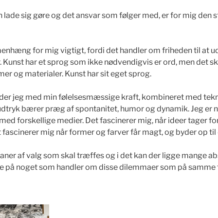
kan lade sig gøre og det ansvar som følger med, er for mig den s
enhæng for mig vigtigt, fordi det handler om friheden til at 
 Kunst har et sprog som ikke nødvendigvis er ord, men det s
mer og materialer. Kunst har sit eget sprog.
der jeg med min følelsesmæssige kraft, kombineret med tek
dtryk bærer præg af spontanitet, humor og dynamik. Jeg er n
med forskellige medier. Det fascinerer mig, når ideer tager fo
 fascinerer mig når former og farver får magt, og byder op til
eaner af valg som skal træffes og i det kan der ligge mange 
fte på noget som handler om disse dilemmaer som på samme 