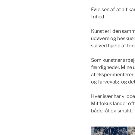
Følelsen af, at alt 
frihed.
Kunst er i den samm
udøvere og beskuer.
sig ved hjælp af for
Som kunstner arbej
færdigheder. Mine u
at eksperimenterer 
og farvevalg, og det
Hver især har vi oc
Mit fokus lander o
både råt og smukt.