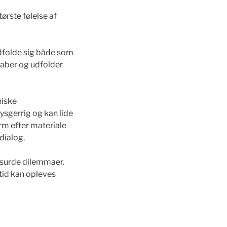
tørste følelse af
udfolde sig både som
kaber og udfolder
niske
ysgerrig og kan lide
rm efter materiale
 dialog.
absurde dilemmaer.
tid kan opleves