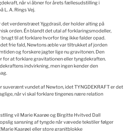
ekraft, når vi åbner for årets fællesudstilling i
 L. A. Rings Vej.
 det verdenstræet Yggdrasil, der holder alting på
isk orden. Én blandt det utal af forklaringsmodeller,
brugt til at forklare hvorfor ting ikke falder opad.
det frie fald, Newtons æble var tiltrukket af jorden
mtiden og forskere jagter lige nu gravitonen. Den
r for at forklare gravitationen eller tyngdekraften.
ngdekraftens indvirkning, men ingen kender den
ag.
r suverænt vundet af Newton, idet TYNGDEKRAFT er det
aglige, når vi skal forklare tingenes nære relation
lling vil Marie Kaarøe og Birgitte Hvitved Dall
opslig sansning af tyngde når vævede tekstiler følger
(Marie Kaarøe) eller store granitblokke