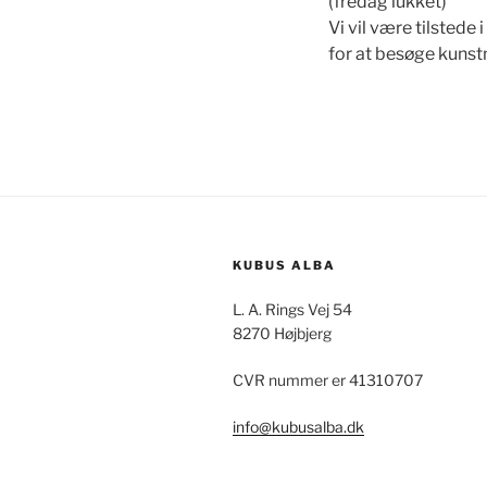
(fredag lukket)
Vi vil være tilstede
for at besøge kuns
KUBUS ALBA
L. A. Rings Vej 54
8270 Højbjerg
CVR nummer er 41310707
info@kubusalba.dk