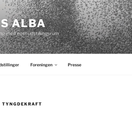
S ALBA
ng med eget udstillingsrum
stillinger
Foreningen
Presse
– TYNGDEKRAFT