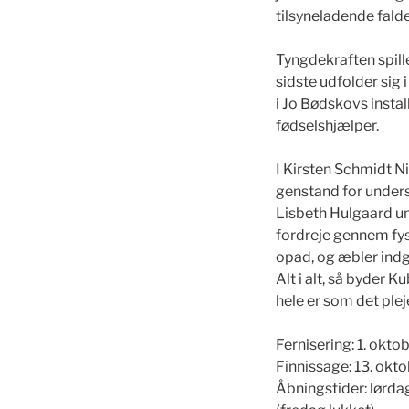
tilsyneladende falde
Tyngdekraften spille
sidste udfolder sig 
i Jo Bødskovs insta
fødselshjælper.
I Kirsten Schmidt Ni
genstand for under
Lisbeth Hulgaard un
fordreje gennem fys
opad, og æbler indg
Alt i alt, så byder 
hele er som det ple
Fernisering: 1. okto
Finnissage: 13. okt
Åbningstider: lørdage