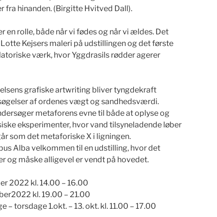
r fra hinanden. (Birgitte Hvitved Dall).
r en rolle, både når vi fødes og når vi ældes. Det
i Lotte Kejsers maleri på udstillingen og det første
llatoriske værk, hvor Yggdrasils rødder agerer
elsens grafiske artwriting bliver tyngdekraft
søgelser af ordenes vægt og sandhedsværdi.
dersøger metaforens evne til både at oplyse og
iske eksperimenter, hvor vand tilsyneladende løber
år som det metaforiske X i ligningen.
Kubus Alba velkommen til en udstilling, hvor det
jer og måske alligevel er vendt på hovedet.
ber 2022 kl. 14.00 – 16.00
ober2022 kl. 19.00 – 21.00
 – torsdage 1.okt. – 13. okt. kl. 11.00 – 17.00