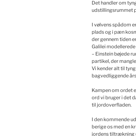
Det handler om tyngd
udstillingsrummet på
I vølvens spådom er
plads og i pæn kosm
der gennem tiden er 
Galilei modellerede 
– Einstein bøjede ru
partikel, der mangle
Vi kender alt til ty
bagvedliggende års
Kampen om ordet e
ord vi bruger i det d
til jordoverfladen.
I den kommende udst
berige os med en kr
jordens tiltrækning 