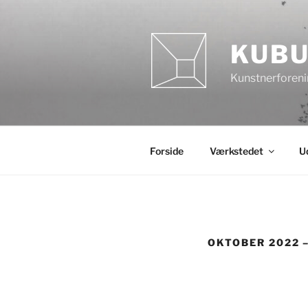
Videre
til
indhold
KUBU
Kunstnerforeni
Forside
Værkstedet
Ud
OKTOBER 2022 