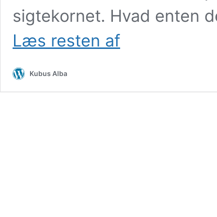
sigtekornet. Hvad enten 
5.
Læs resten af
april
2022
”Skaden
Kubus Alba
er
sket
”
–
Foredrag
og
pop-
up-
udstilling
med
Svend-
Allan
Sørensen